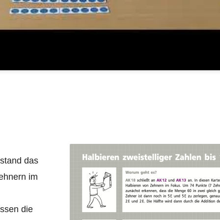
 stand das
ehnern im
̈ssen die