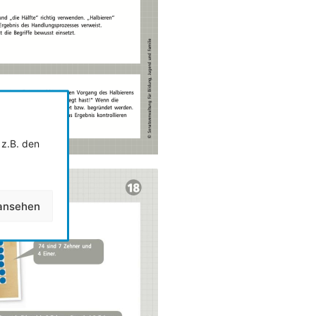
 z.B. den
 ansehen