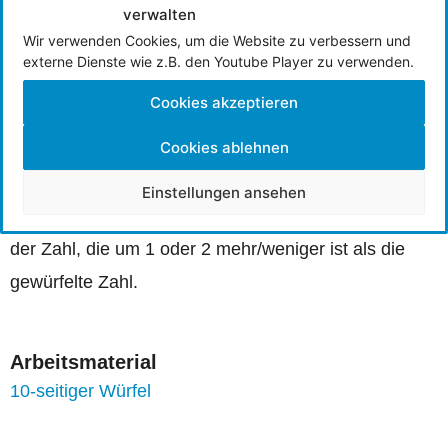
verwalten
Worum geht es
Wir verwenden Cookies, um die Website zu verbessern und
Jede Zahl der Zahlwortreihe ist „um eins mehr“ als
externe Dienste wie z.B. den Youtube Player zu verwenden.
die vorherige Zahl. Umgekehrt ist die vorangehende
Cookies akzeptieren
Zahl „um eins weniger“ als die nachfolgende Zahl.
Cookies ablehnen
Dieses Würfelspiel setzt auf der Zahlenebene von 1
—10 an, die Würfelbilder erscheinen nicht mehr. Mit
Einstellungen ansehen
diesem Würfelspiel üben die Kinder das Bestimmen
der Zahl, die um 1 oder 2 mehr/weniger ist als die
gewürfelte Zahl.
Arbeitsmaterial
10-seitiger Würfel